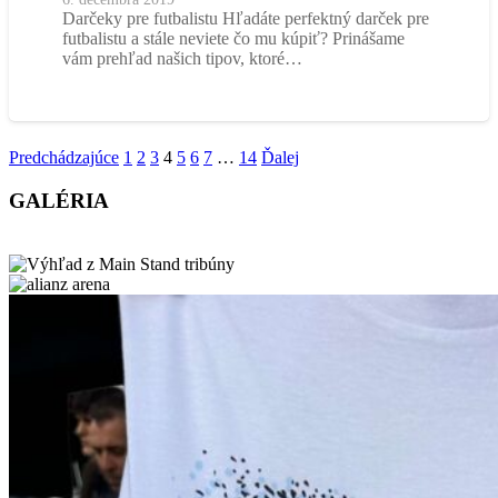
Darčeky pre futbalistu Hľadáte perfektný darček pre
futbalistu a stále neviete čo mu kúpiť? Prinášame
vám prehľad našich tipov, ktoré…
Predchádzajúce
1
2
3
4
5
6
7
…
14
Ďalej
GALÉRIA