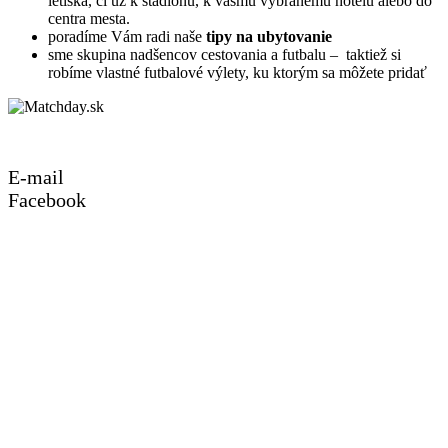
letiska, či už k štadiónu, k vášmu vybranému hotelu alebo do
centra mesta.
poradíme Vám radi naše
tipy na ubytovanie
sme skupina nadšencov cestovania a futbalu – taktiež si
robíme vlastné futbalové výlety, ku ktorým sa môžete pridať
© Copyright všetky práva vyhradené Matchday.sk
E-mail
Facebook