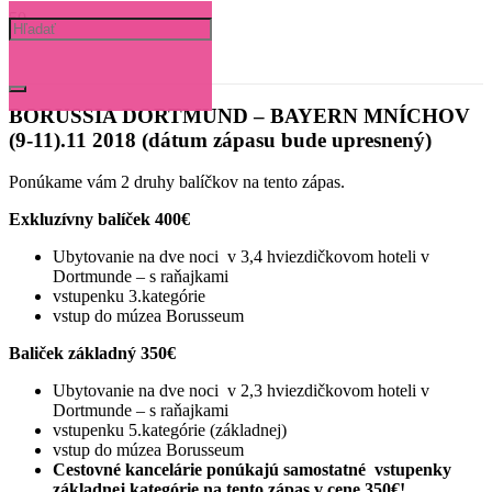
BORUSSIA DORTMUND – BAYERN MNÍCHOV
(9-11).11 2018 (dátum zápasu bude upresnený)
Ponúkame vám 2 druhy balíčkov na tento zápas.
Exkluzívny balíček 400€
Ubytovanie na dve noci v 3,4 hviezdičkovom hoteli v
Dortmunde – s raňajkami
vstupenku 3.kategórie
vstup do múzea Borusseum
Baliček základný 350€
Ubytovanie na dve noci v 2,3 hviezdičkovom hoteli v
Dortmunde – s raňajkami
vstupenku 5.kategórie (základnej)
vstup do múzea Borusseum
Cestovné kancelárie ponúkajú samostatné vstupenky
základnej kategórie na tento zápas v cene 350€!