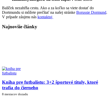
Balíček nezahŕňa cestu. Ako a za koľko sa viete dostať do
Dortmundu si môžete prečítať na našej stránke
Borussie Dormund
.
V prípade záujmu nás
kontaktuj
Najnovšie články
Kniha pre futbalistu: 3+2 športové tituly, ktoré
trafia do čierneho
8 mesiacov dozadu